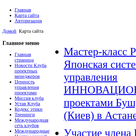
Главная
Карта сайта
Авторизация
Домой
Карта сайта
Главное меню
Мастер-класс 
Главная
страница
Японская сист
Новости Клуба
проектных
управления
менеджеров
Ценность
ИННОВАЦИ
управления
проектами
Миссия клуба
проектами Буш
Устав Клуба
Кодекс этики
(Киев) в Астан
Тренинги
Международная
сеть клубов
Участие члена 
Международные