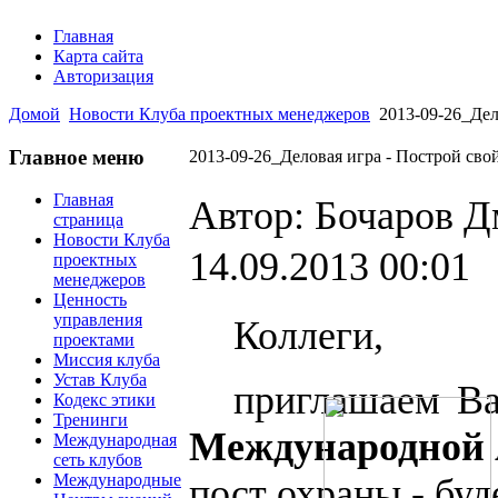
Главная
Карта сайта
Авторизация
Домой
Новости Клуба проектных менеджеров
2013-09-26_Дел
Главное меню
2013-09-26_Деловая игра - Построй с
Главная
Автор: Бочаров 
страница
Новости Клуба
14.09.2013 00:01
проектных
менеджеров
Ценность
управления
Коллеги,
проектами
Миссия клуба
Устав Клуба
приглашаем Ва
Кодекс этики
Тренинги
Международной 
Международная
сеть клубов
Международные
пост охраны - буд