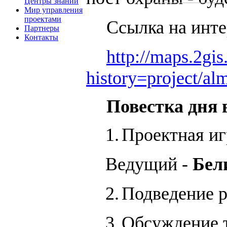
Центры знаний
Мир управления
проектами
Ссылка на инт
Партнеры
Контакты
http://maps.2gis
history=project/a
Повестка дня 
1.
Проектная иг
Ведущий -
Бел
2.
Подведение р
3.
Обсуждение т