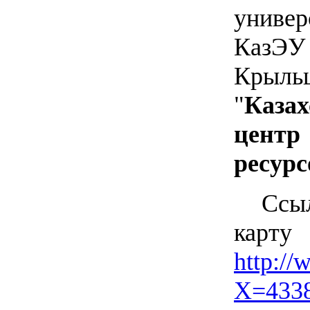
универ
КазЭ
Крыль
"
Казах
центр
ресурс
Ссы
ка
http://
X=433