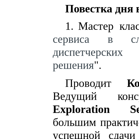
Повестка дня 
1.
Мастер клас
сервиса в сл
диспетчерски
решения
".
Проводит
К
Ведущий кон
Exploration S
большим практич
успешной сдачи