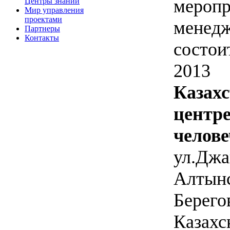
мероп
Центры знаний
Мир управления
проектами
менедж
Партнеры
Контакты
состои
201
Казах
цен
чело
ул.Дж
Алтын
Берег
Казах