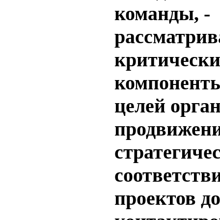
команды, -
рассматрив
критически
компоненты
целей орга
продвижен
стратегиче
соответств
проектов д