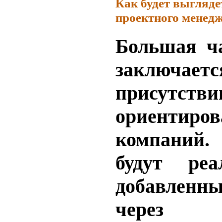
Как будет выгляд
проектного менедж
Большая ч
заключ
присутств
ориентиро
компаний.
будут реа
добавленн
через у