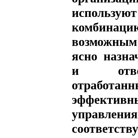
использую
комбинац
возможны
ясно назна
и ответс
отрабо
эффективн
управления
соответст