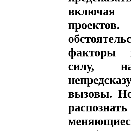
включая 
проектов
обстоятел
факторы 
силу,
н
непредсказ
вызовы. Н
распознат
меняющиес