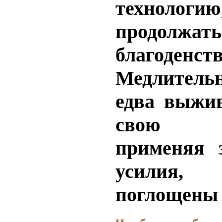
технологию
продолжать
благоденств
Медлител
едва выжив
свою с
применяя 
усилия,
поглощены 