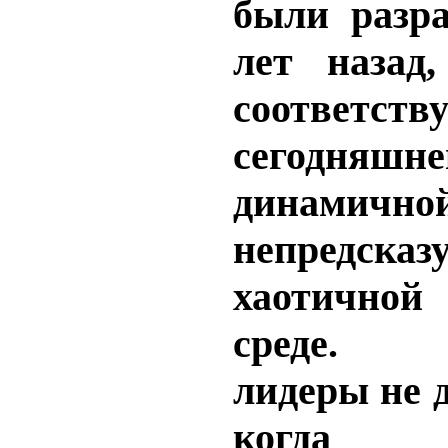
были разра
лет назад
соответств
сегодняшне
динамичной
непредс
хаотично
среде.
лидеры не 
когда 