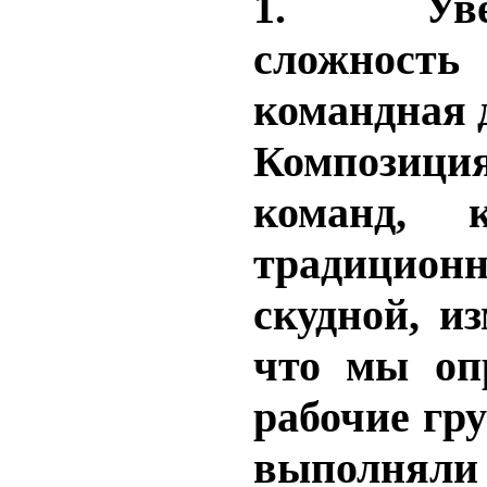
1.
Ув
сложность
командная 
Композици
команд, 
традицио
скудной, из
что мы оп
рабочие гр
выполнял