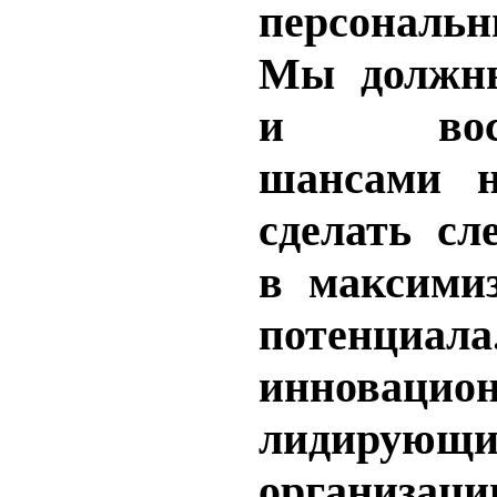
персонал
Мы должны
и воспо
шансами н
сделать с
в максими
потенциал
иннова
лидирующи
организац