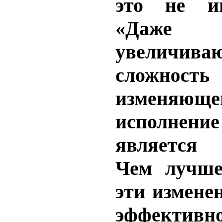
это не иг
«Даже 
увеличива
сложн
изменяющ
исполнени
является
Чем лучш
эти изменен
эффективн