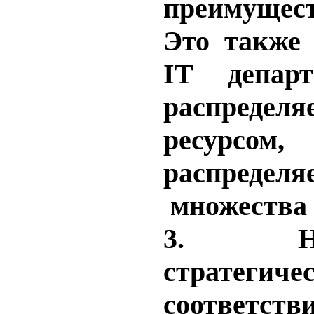
преимущест
Это также 
IT
депар
распредел
ресурсо
распредел
множества 
3.
Н
стратегиче
соответств