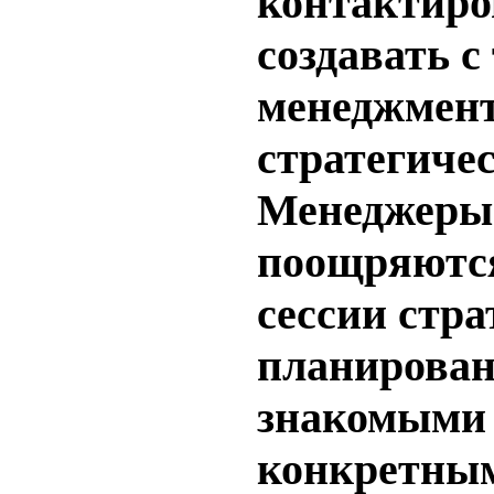
контактиро
создавать с
менеджмен
стратегиче
Менеджеры
поощряютс
сессии стра
планирован
знакомыми 
конкретны