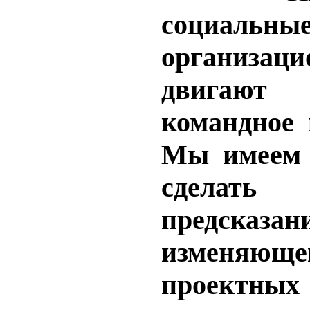
социальны
организац
двигаю
командное
Мы имеем 
сделать
предск
изменяюще
проектных