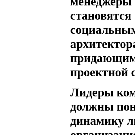
менеджеры
становятся
социальны
архитектор
придающ
проектной с
Лидеры ком
должны по
динамику л
организац