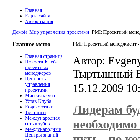
Главная
Карта сайта
Авторизация
Домой
Мир управления проектами
PMI: Проектный менед
Главное меню
PMI: Проектный менеджмент - 
Главная страница
Автор: Evgeny
Новости Клуба
проектных
Тыртышный 
менеджеров
Ценность
управления
15.12.2009 10
проектами
Миссия клуба
Устав Клуба
Лидерам бу
Кодекс этики
Тренинги
Международная
необходимо
сеть клубов
Международные
путь,
по ко
Центры знаний