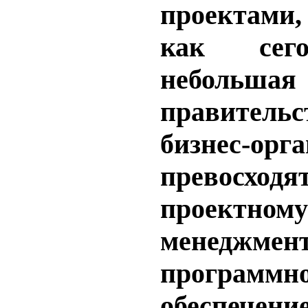
проектами
как сег
неболь
правител
бизнес-орг
превосход
проектному
менеджмен
программн
обеспе