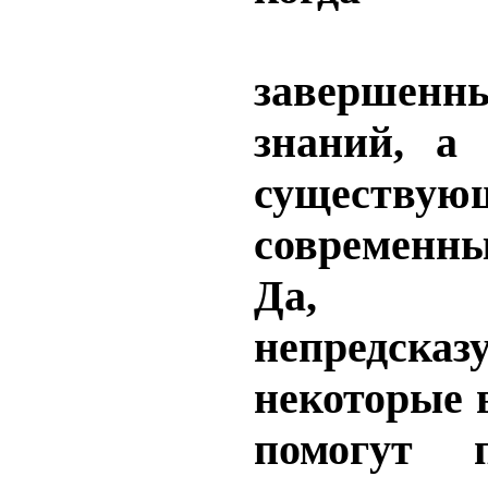
заверше
знаний, а 
сущест
современны
Да, б
непредсказ
некоторые 
помогут п