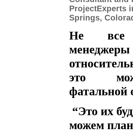
ProjectExperts 
Springs, Colora
Не
все
менеджеры
относитель
это
мо
фатальной
“Это их бу
можем план