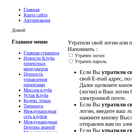
Главная
Карта сайта
Авторизация
Домой
Главное меню
Утратили свой логин или 
Напомнить :
Главная страница
Утрачен логин
Новости Клуба
Утрачен пароль
проектных
менеджеров
Если Вы
утратили с
Ценность
свой E-mail адрес, по
управления
Далее щелкните кноп
проектами
Миссия клуба
(логин) и Ваш логин 
Устав Клуба
электронной почте.
Кодекс этики
Если Вы
утратили с
Тренинги
логин, введите ваш ло
Международная
сеть клубов
нажмите кнопку Высл
Международные
отправлен вам по эле
Центры знаний
Если Вы
утратили с