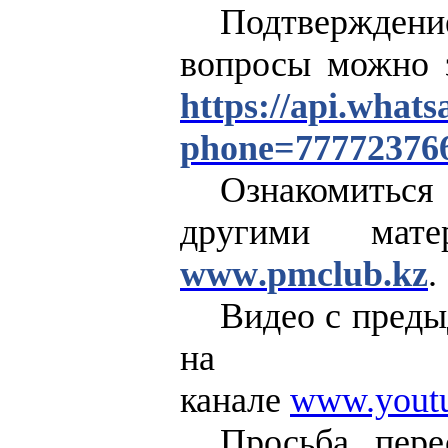
Подтвержден
вопросы можно 
https
://
api
.
whats
phone
=77772376
Ознакомиться
другими мат
www
.
pmclub
.
kz
.
Видео с пред
на
канале
www.yout
Просьба пере