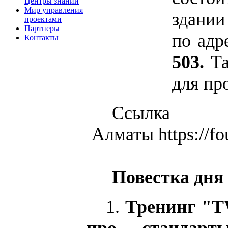
Центры знаний
Мир управления
здани
проектами
Партнеры
по адр
Контакты
503.
Т
для пр
Ссылка 
Алматы https://f
Повестка дня
1.
Тренинг "TW