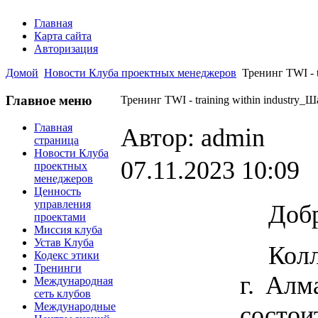
Главная
Карта сайта
Авторизация
Домой
Новости Клуба проектных менеджеров
Тренинг TWI - t
Главное меню
Тренинг TWI - training within industry
Главная
Автор: admin
страница
Новости Клуба
07.11.2023 10:09
проектных
менеджеров
Ценность
управления
Доб
проектами
Миссия клуба
Устав Клуба
Кол
Кодекс этики
Тренинги
г. Алм
Международная
сеть клубов
Международные
состо