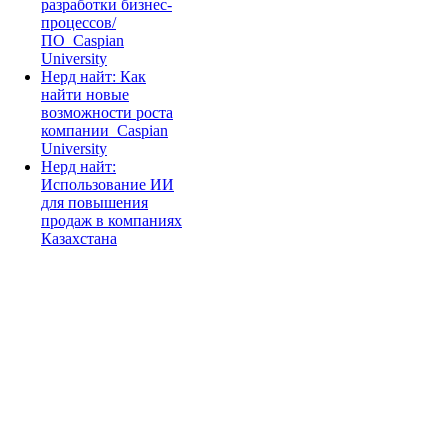
разработки бизнес-
процессов/
ПО_Caspian
University
Нерд найт: Как
найти новые
возможности роста
компании_Caspian
University
Нерд найт:
Использование ИИ
для повышения
продаж в компаниях
Казахстана