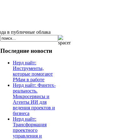
ода в публичные облака
Последние новости
Нерд найт:
Инструменты,
которые помогают
РМам в работе
Нерд найт: Финтех-
реальность.
Микросервисы и
Агенты ИИ для
ведения проектов и
бизнеса
Нерд найт:
Трансформация
проектного
управления и