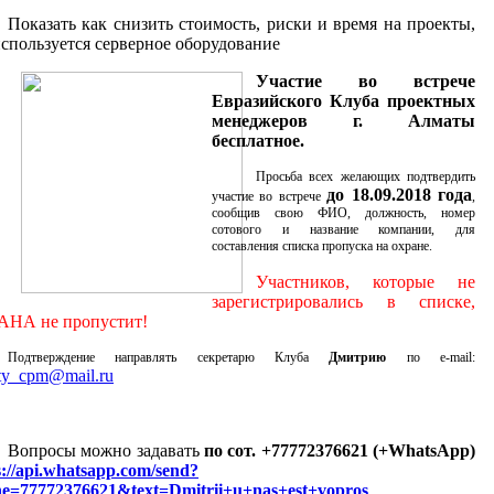
Показать как снизить стоимость, риски и время на проекты,
используется серверное оборудование
Участие во встрече
Евразийского Клуба проектных
менеджеров г. Алматы
бесплатное.
Просьба всех желающих подтвердить
до 18.09.2018 года
участие во встрече
,
сообщив свою ФИО, должность, номер
сотового и название компании, для
составления списка пропуска на охране.
Участников, которые не
зарегистрировались в списке,
АНА не пропустит!
Подтверждение направлять секретарю Клуба
Дмитрию
по е-mail:
ty_cpm@mail.ru
Вопросы можно задавать
по сот.
+77772376621 (+WhatsApp)
s://api.whatsapp.com/send?
e=77772376621&text=Dmitrii+u+nas+est+vopros