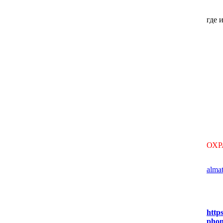
где 
ОХР
alma
http
phon