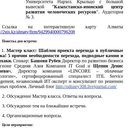
Университета Нархоз. Крыльцо с большой
вывеской "
Казахстанско-японский центр
развития человеческих ресурсов
". Аудитория
№
3
.
Ссылка на интерактивную карту Алматы
s://2gis.kz/almaty/firm/9429940000796208
Повестка дня встречи:
1.
Мастер класс: Шаблон проекта перехода в публичные
ка! 5 причин необходимости перехода, подводные камни и
фхаки
.
Спикер:
Башоян Рубен
Директор по развитию бизнеса
егионе Средняя Азия
Компания IT Grad и
Щепин Денис
иеви
ч,
Директор компании «LINCORE – облачные
ологии»
, сертифицированный специалист
ITIL
Service
gement
,
независимый ИТ-эксперт и консультант по решению
ных проблем.
Личный блог
http
://
odissey
308.
livejournal
.
com
/
2.
Обсуждение Мастер класса. Ответы на вопросы.
3.
Обсуждение тем на ближайшие встречи.
4.
Организационные вопросы.
Цели мероприятия: