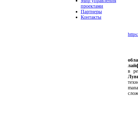
Мир управления
проектами
Партнеры
Контакты
http
обла
лай
в р
Лув
техн
mana
слож