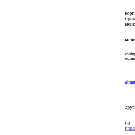
кор
прим
мене
мене
сообщ
охране
alma
друг
http