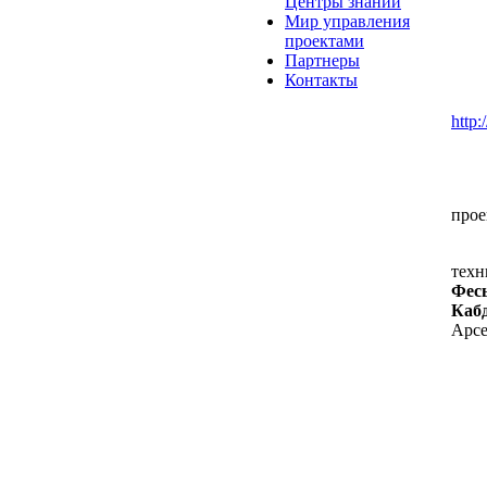
Центры знаний
Мир управления
проектами
Партнеры
Контакты
http
прое
тех
Фес
Каб
Арсе