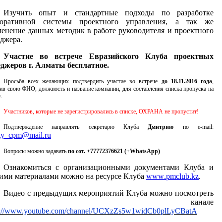
Изучить опыт и стандартные подходы по разработке
поративной системы проектного управления, а так же
енение данных методик в работе руководителя и проектного
джера.
Участие во встрече Евразийского Клуба проектных
джеров г. Алматы бесплатное.
Просьба всех желающих подтвердить участие во встрече
до 18.11.2016 года
,
ив свою ФИО, должность и название компании, для составления списка пропуска на
.
Участников, которые не зарегистрировались в списке, ОХРАНА не пропустит!
Подтверждение направлять секретарю Клуба
Дмитрию
по е-mail:
ty_cpm@mail.ru
Вопросы можно задавать
по сот. +77772376621 (+
WhatsApp
)
Ознакомиться с организационными документами Клуба и
ими материалами можно на ресурсе Клуба
www
.
pmclub
.
kz
.
Видео с предыдущих мероприятий Клуба можно посмотреть
на канале
s://www.youtube.com/channel/UCXzZs5w1widCb0plLyCBatA