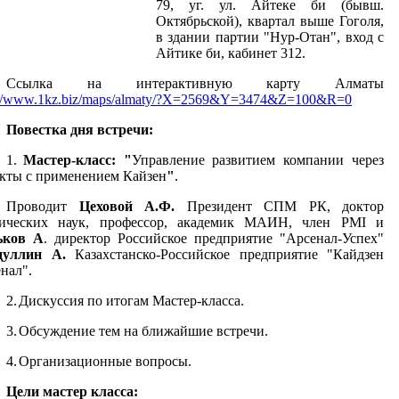
79, уг. ул. Айтеке би (бывш.
Октябрьской), квартал выше Гоголя,
в здании партии "Нур-Отан", вход с
Айтике би, кабинет 312.
Ссылка на интерактивную карту Алматы
://www.1kz.biz/maps/almaty/?X=2569&Y=3474&Z=100&R=0
Повестка дня встречи:
1.
Мастер-класс: "
Управление развитием компании через
кты с применением Кайзен
"
.
Проводит
Цеховой А.Ф.
Президент СПМ РК, доктор
нических наук, профессор, академик МАИН, член PMI и
ьков А
. директор Российское предприятие "Арсенал-Успех"
дуллин А.
Казахстанско-Российское предприятие "Кайдзен
нал".
2.
Дискуссия по итогам Мастер-класса.
3.
Обсуждение тем на ближайшие встречи.
4.
Организационные вопросы.
Цели мастер класса: